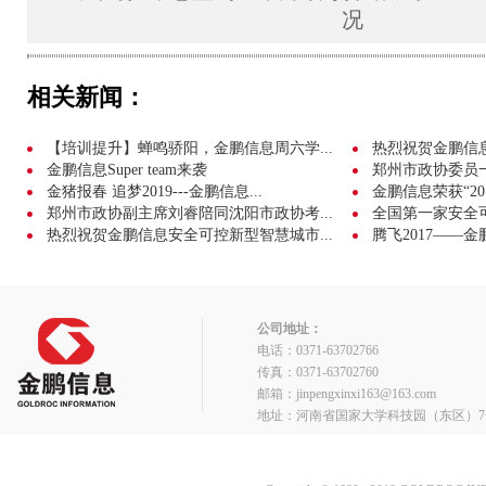
况
相关新闻：
【培训提升】蝉鸣骄阳，金鹏信息周六学...
热烈祝贺金鹏信息成
金鹏信息Super team来袭
郑州市政协委员
金猪报春 追梦2019---金鹏信息...
金鹏信息荣获“20
郑州市政协副主席刘睿陪同沈阳市政协考...
全国第一家安全可
热烈祝贺金鹏信息安全可控新型智慧城市...
腾飞2017——金
公司地址：
电话：0371-63702766
传真：0371-63702760
邮箱：jinpengxinxi163@163.com
地址：河南省国家大学科技园（东区）7