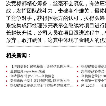
次竞标都精心筹备，丝毫不会疏忽，有效应
战，发挥团队战斗力，击破各个难关，最终
了竞争对手，获得招标方的认可，拔得头筹
系统集成部经理张亮表示会继续对项目进行
长赵长升说，公司人员在项目跟进过程中，
放弃，敢打硬仗，这其中体现了金鹏人的优
相关新闻：
【培训提升】蝉鸣骄阳，金鹏信息周六学...
热烈祝贺金鹏信息成
金鹏信息Super team来袭
郑州市政协委员
金猪报春 追梦2019---金鹏信息...
金鹏信息荣获“20
郑州市政协副主席刘睿陪同沈阳市政协考...
全国第一家安全可
热烈祝贺金鹏信息安全可控新型智慧城市...
腾飞2017——金