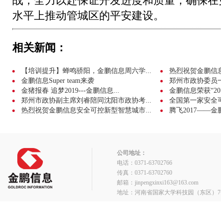
战，全力以赴保证开发进度和质量，确保在
水平上推动管城区的平安建设。
相关新闻：
【培训提升】蝉鸣骄阳，金鹏信息周六学...
热烈祝贺金鹏信息成
金鹏信息Super team来袭
郑州市政协委员
金猪报春 追梦2019---金鹏信息...
金鹏信息荣获“20
郑州市政协副主席刘睿陪同沈阳市政协考...
全国第一家安全可
热烈祝贺金鹏信息安全可控新型智慧城市...
腾飞2017——金
公司地址：
电话：0371-63702766
传真：0371-63702760
邮箱：jinpengxinxi163@163.com
地址：河南省国家大学科技园（东区）7