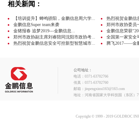
相关新闻：
【培训提升】蝉鸣骄阳，金鹏信息周六学...
热烈祝贺金鹏信息成
金鹏信息Super team来袭
郑州市政协委员
金猪报春 追梦2019---金鹏信息...
金鹏信息荣获“20
郑州市政协副主席刘睿陪同沈阳市政协考...
全国第一家安全可
热烈祝贺金鹏信息安全可控新型智慧城市...
腾飞2017——金
公司地址：
电话：0371-63702766
传真：0371-63702760
邮箱：jinpengxinxi163@163.com
地址：河南省国家大学科技园（东区）7
Copyright © 1999 - 2019 GOLDROC I