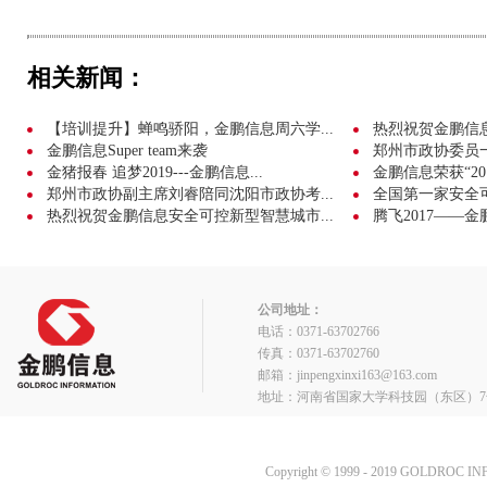
相关新闻：
【培训提升】蝉鸣骄阳，金鹏信息周六学...
热烈祝贺金鹏信息成
金鹏信息Super team来袭
郑州市政协委员
金猪报春 追梦2019---金鹏信息...
金鹏信息荣获“20
郑州市政协副主席刘睿陪同沈阳市政协考...
全国第一家安全可
热烈祝贺金鹏信息安全可控新型智慧城市...
腾飞2017——金
公司地址：
电话：0371-63702766
传真：0371-63702760
邮箱：jinpengxinxi163@163.com
地址：河南省国家大学科技园（东区）7
Copyright © 1999 - 2019 GOLDROC I