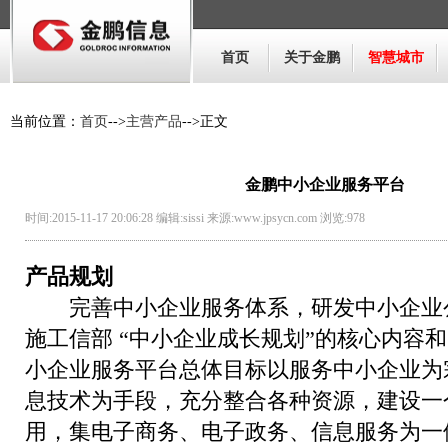
首页
关于金鹏
智慧城市
当前位置：
首页
-->
主营产品
-->正文
金鹏中小企业服务平台
时间:2015-11-17 20:06:28 编辑:sissi 来源:www.jpsycn.com 浏览:
978
产品规划
完善中小企业服务体系，研发中小企业
施工信部 “中小企业成长规划”的核心内容
小企业服务平台总体目标以服务中小企业为
息技术为手段，充分整合各种资源，建设一
用，集电子商务、电子政务、信息服务为一