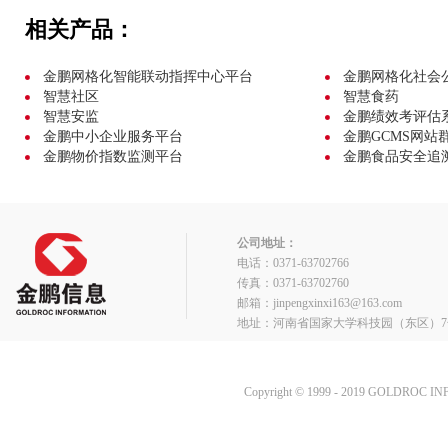
相关产品：
金鹏网格化智能联动指挥中心平台
金鹏网格化社会
智慧社区
智慧食药
智慧安监
金鹏绩效考评估
金鹏中小企业服务平台
金鹏GCMS网站
金鹏物价指数监测平台
金鹏食品安全追
公司地址：
电话：0371-63702766
传真：0371-63702760
邮箱：jinpengxinxi163@163.com
地址：河南省国家大学科技园（东区）7
Copyright © 1999 - 2019 GOLDROC I